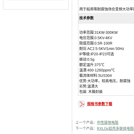
用于船用等耐腐蚀场合变频大功率
技术参数
功率范围
:31KW-300KW
电压范围:0.5KV-4KV
阻值范围:0.5R-100R
耐压:AC2.5-5KV/1min 50Hz
IP等级:IP20-IP23可选
振动:0.5g
额定温升:375
℃
温漂:400-1260ppm/℃
载流体材料:SUS304
优势:大功率，较高电压，耐腐蚀
劣势:温漂大
包装:
木箱封装
规格书参数下载
上一个产品：
中性接地电阻
下一个产品：
RXLGs铝壳多联体电